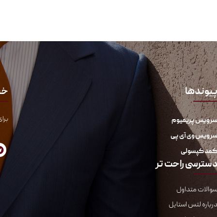
یوندها
خب
برای
رویس پریمیوم
رویس وی آی پی
مد کپسولی
سترسی راحت تر
والات متداول
رباره لتس استایل