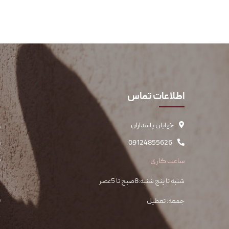
اطلاعات تماس
پ
خیابان پاسداران
س
09124855626
س
ک
ساعت کاری
د
شنبه تا پنج شنبه:8صبح تا 5عصر
س
جمعه: تعطیل
د