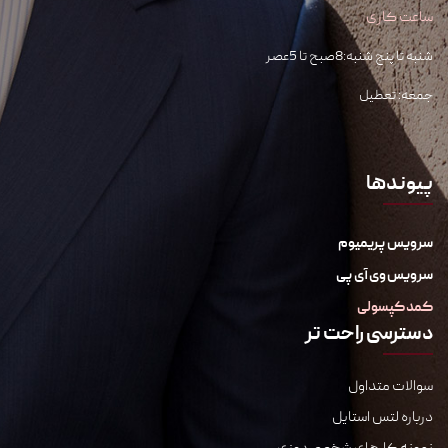
ساعت کاری
شنبه تا پنج شنبه:8صبح تا 5عصر
جمعه: تعطیل
پیوندها
سرویس پریمیوم
سرویس وی آی پی
کمد کپسولی
دسترسی راحت تر
سوالات متداول
درباره لتس استایل