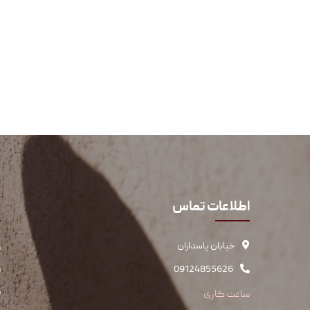
اطلاعات تماس
پ
خیابان پاسداران
س
09124855626
س
ک
ساعت کاری