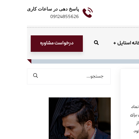
پاسخ دهی در ساعات کاری
09124855626
درخواست مشاوره
انه استایل
نماد
برای
ز
ود