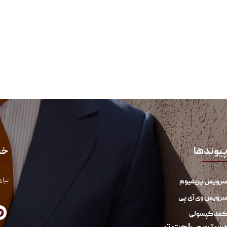
یوندها
خب
برای
رویس پریمیوم
رویس وی آی پی
مد کپسولی