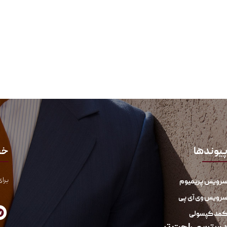
یوندها
خب
برای
رویس پریمیوم
رویس وی آی پی
مد کپسولی