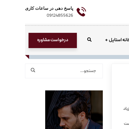
پاسخ دهی در ساعات کاری
09124855626
درخواست مشاوره
انه استایل
(GEEK) یا نرد (NERD) را زیاد
داست