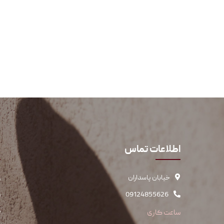
اطلاعات تماس
پ
خیابان پاسداران
س
09124855626
س
ک
ساعت کاری