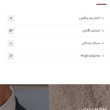
اخبار مد و فشن
9
استایل آقایان
87
سبک زندگی
4
محتوای کوتاه
27