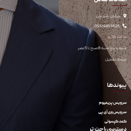
اطلاعات تماس
خیابان پاسداران
09124855626
ساعت کاری
شنبه تا پنج شنبه:8صبح تا 5عصر
جمعه: تعطیل
پیوندها
سرویس پریمیوم
سرویس وی آی پی
کمد کپسولی
دسترسی راحت تر