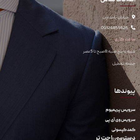
اطلاعات تماس
خیابان پاسداران
09124855626
ساعت کاری
شنبه تا پنج شنبه:8صبح تا 5عصر
جمعه: تعطیل
پیوندها
سرویس پریمیوم
سرویس وی آی پی
کمد کپسولی
دسترسی راحت تر