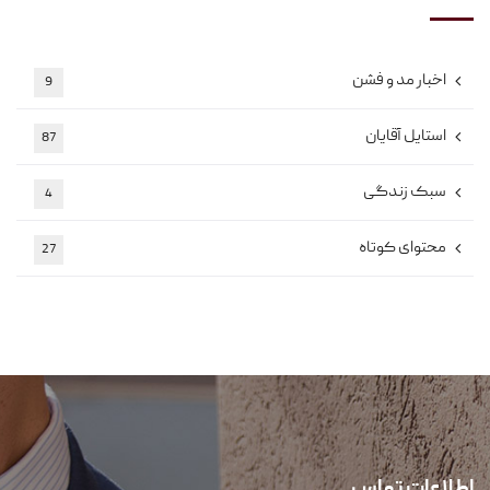
اخبار مد و فشن
9
استایل آقایان
87
سبک زندگی
4
محتوای کوتاه
27