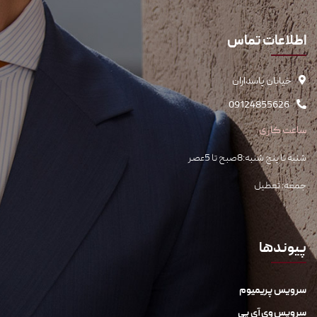
اطلاعات تماس
خیابان پاسداران
09124855626
ساعت کاری
شنبه تا پنج شنبه:8صبح تا 5عصر
جمعه: تعطیل
پیوندها
سرویس پریمیوم
سرویس وی آی پی