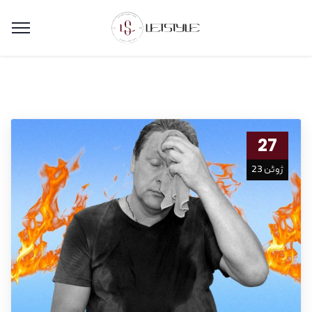
27
ژوئن 23