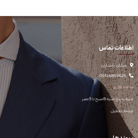
اطلاعات تماس
خیابان پاسداران
09124855626
ساعت کاری
شنبه تا پنج شنبه:8صبح تا 5عصر
جمعه: تعطیل