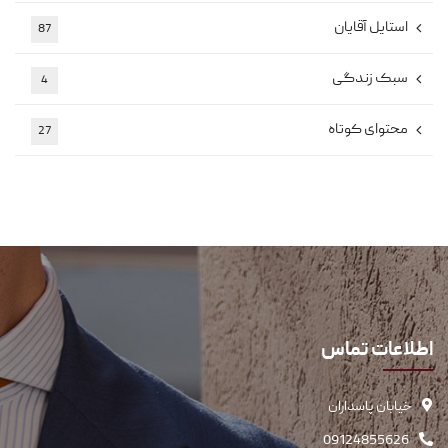
استایل آقایان
87
سبک زندگی
4
محتوای کوتاه
27
اطلاعات تماس
خیابان پاسداران
09124855626