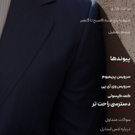
ساعت کاری
شنبه تا پنج شنبه:8صبح تا 5عصر
جمعه: تعطیل
پیوندها
سرویس پریمیوم
سرویس وی آی پی
کمد کپسولی
دسترسی راحت تر
سوالات متداول
درباره لتس استایل