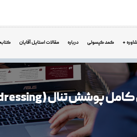
اوره
کمد کپسولی
درباره
مقالات استایل آقایان
کتابخ
ل پوشش تنال (Tonal dressing)