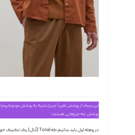
این سبک از پوشش تقریباً چیزی شبیه به پوشش مونوکروم است
پوشش چه چیزهایی هستند:
در وهله اول باید بدانیم که Tonal (تُنال) یک تکنیک خوب برای لباس پوشیدن با یک قاعده کلی بر اساس بازی رنگهاست .