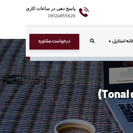
پاسخ دهی در ساعات کاری
09124855626
درخواست مشاوره
انه استایل