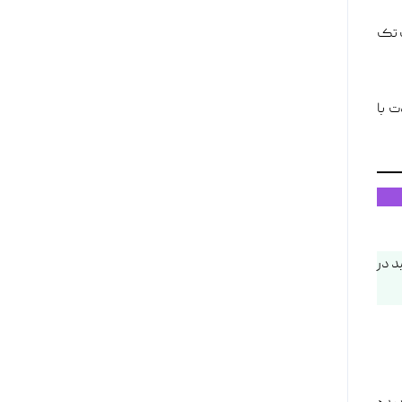
ک تک
ت با
د در